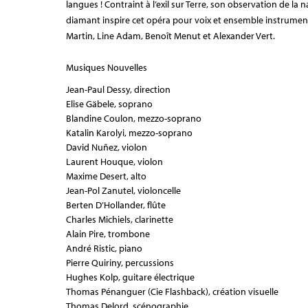
langues ! Contraint à l’exil sur Terre, son observation de l
diamant inspire cet opéra pour voix et ensemble instrume
Martin, Line Adam, Benoît Menut et Alexander Vert.
Musiques Nouvelles
Jean-Paul Dessy, direction
Elise Gäbele, soprano
Blandine Coulon, mezzo-soprano
Katalin Karolyi, mezzo-soprano
David Nuñez, violon
Laurent Houque, violon
Maxime Desert, alto
Jean-Pol Zanutel, violoncelle
Berten D’Hollander, flûte
Charles Michiels, clarinette
Alain Pire, trombone
André Ristic, piano
Pierre Quiriny, percussions
Hughes Kolp, guitare électrique
Thomas Pénanguer (Cie Flashback), création visuelle
Thomas Delord, scénographie