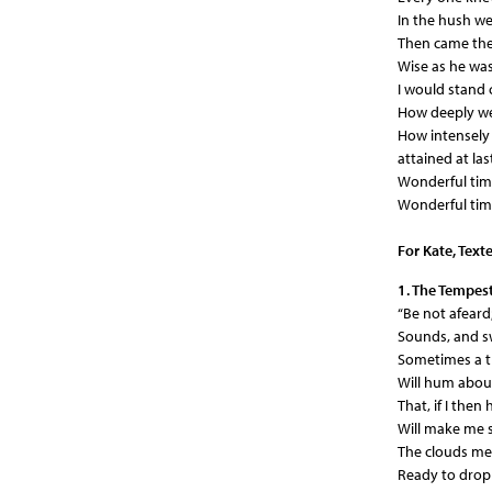
In the hush we
Then came the
Wise as he wa
I would stand c
How deeply we 
How intensely 
attained at las
Wonderful tim
Wonderful tim
For Kate
,
Texte
1. The Tempes
“Be not afeard; 
Sounds, and sw
Sometimes a t
Will hum abou
That, if I then
Will make me s
The clouds me
Ready to drop