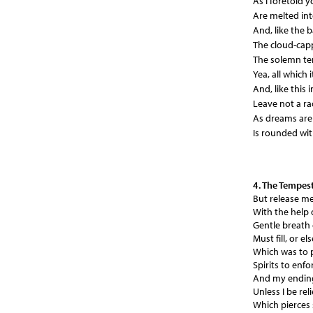
As I foretold y
Are melted into 
And, like the b
The cloud-cap
The solemn tem
Yea, all which i
And, like this
Leave not a ra
As dreams are 
Is rounded wit
4. The Tempes
But release m
With the help
Gentle breath 
Must fill, or el
Which was to 
Spirits to enfo
And my ending 
Unless I be rel
Which pierces 