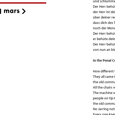
und schlummer
Der Herr behüt
der Herr ist d
über deiner r
dass dich des 
noch der Mond
Der Herr behüt
er behüte dein
Der Herr behü
von nun an bis
In the Penal C
How different 
They all came 
the old comma
All the chairs 
The machine w
people on tip-t
the old comm
No Jarring not
Every one kne