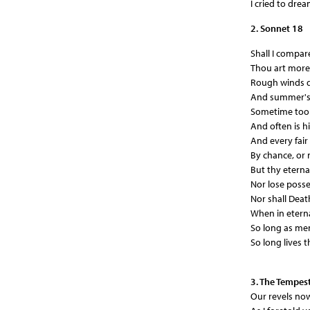
I cried to drea
2. Sonnet 18
Shall I compar
Thou art more
Rough winds d
And summer's l
Sometime too 
And often is 
And every fair
By chance, or 
But thy eterna
Nor lose posse
Nor shall Deat
When in eterna
So long as men
So long lives th
3. The Tempes
Our revels now