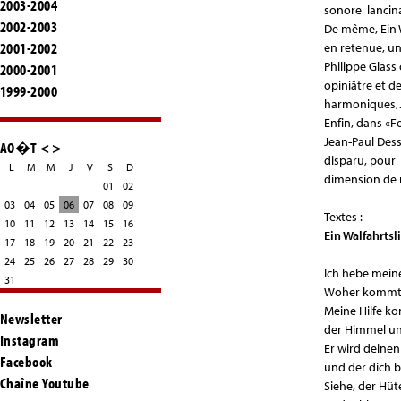
2003-2004
sonore lancina
2002-2003
De même, Ein W
2001-2002
en retenue, une
Philippe Glass
2000-2001
opiniâtre et d
1999-2000
harmoniques,
Enfin, dans «F
Jean-Paul Des
AO�T
<
>
disparu, pour
L
M
M
J
V
S
D
dimension de n
01
02
03
04
05
06
07
08
09
Textes :
10
11
12
13
14
15
16
Ein Walfahrts
17
18
19
20
21
22
23
24
25
26
27
28
29
30
Ich hebe mein
31
Woher kommt m
Meine Hilfe k
Newsletter
der Himmel un
Instagram
Er wird deinen
Facebook
und der dich b
Chaîne Youtube
Siehe, der Hüte