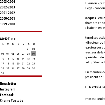
2003-2004
Fuerison - pri
2002-2003
Liège - concou
2001-2002
Jacques Ledu
2000-2001
chambre et pou
1999-2000
Elisabeth en 1
Parmi ses activ
AO�T
<
>
· directeur de
L
M
M
J
V
S
D
· professeur a
01
02
· recteur de la
03
04
05
06
07
08
09
· président de
10
11
12
13
14
15
16
. et qu'il est
17
18
19
20
21
22
23
24
25
26
27
28
29
30
Elu membre de 
31
président en 19
Newsletter
LIEN vers la
Pa
Instagram
Facebook
Photos : Droit
Chaîne Youtube