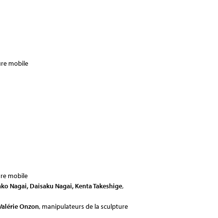
ure mobile
ure mobile
ako Nagai, Daisaku Nagai, Kenta Takeshige
,
 Valérie Onzon
, manipulateurs de la sculpture