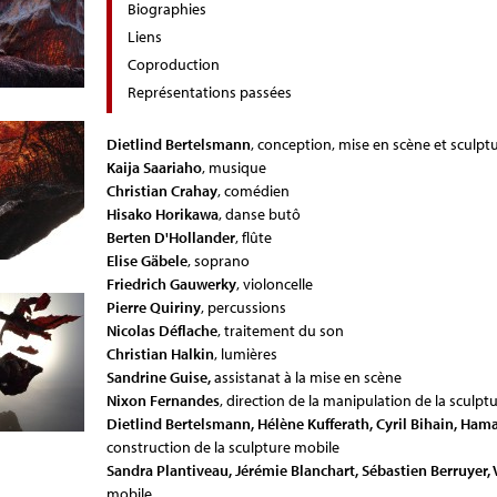
Biographies
Liens
Coproduction
Représentations passées
Dietlind Bertelsmann
, conception, mise en scène et sculpt
Kaija Saariaho
, musique
Christian Crahay
, comédien
Hisako Horikawa
, danse butô
Berten D'Hollander
, flûte
Elise Gäbele
, soprano
Friedrich Gauwerky
, violoncelle
Pierre Quiriny
, percussions
Nicolas Déflache
, traitement du son
Christian Halkin
, lumières
Sandrine Guise,
assistanat à la mise en scène
Nixon Fernandes
, direction de la manipulation de la sculpt
Dietlind Bertelsmann, Hélène Kufferath, Cyril Bihain, Ham
construction de la sculpture mobile
Sandra Plantiveau, Jérémie Blanchart, Sébastien Berruyer,
mobile