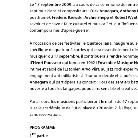
Le 17 septembre 2009
, au cours de sa cérémonie de rentr
sept musiciens et compositeurs :
Dick Annegarn, Anthony B
posthume),
Frederic Rzewski, Archie Shepp
et
Robert Wyat
savoir et de savoir-faire culturel et musical" et leur "infl
contemporaines d'après-guerre".
À l'occasion de ces festivités, le
Quatuor Tana
inaugure au s
spécifique de quatuor à cordes qui sera essentiellement déd
musique" du 17 septembre, il contribuera à rendre hommage à
d'
Henri Pousseur
qui fonda en 1962 l'
Ensemble Musique No
intime et sacré de l'Estonien
Arvo Pärt
, au jazz rock expéri
engagement antimilitariste, à l'humour décalé et la poési
Annegarn
qui participera au concert ! Hors des sentiers b
ouverte à tous les langages, populaire, sensible et créative.
Par ailleurs, les musiciens participeront le matin du 17 sep
la salle académique de l'ULg, place du 20 août, 7, à Liège, s
sans réservation.
PROGRAMME
re
1
partie