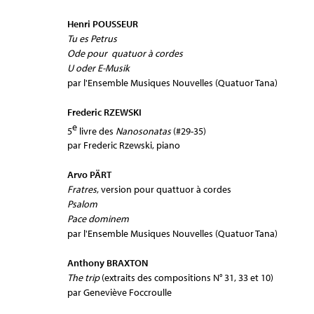
Henri POUSSEUR
Tu es Petrus
Ode pour quatuor à cordes
U oder E-Musik
par l'Ensemble Musiques Nouvelles (Quatuor Tana)
Frederic RZEWSKI
e
5
livre des
Nanosonatas
(#29-35)
par Frederic Rzewski, piano
Arvo PÄRT
Fratres
, version pour quattuor à cordes
Psalom
Pace dominem
par l'Ensemble Musiques Nouvelles (Quatuor Tana)
Anthony BRAXTON
The trip
(extraits des compositions N° 31, 33 et 10)
par Geneviève Foccroulle