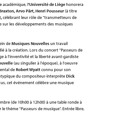
ée académique, l
'Université de Liège
honorera
raxton, Arvo Pärt, Henri Pousseur
(à titre
t,
célébrant leur rôle de "transmetteurs de
uence sur les développements des musiques
ein de
Musiques Nouvelles
un travail
ié à la création. Lors du concert "Passeurs de
 l'inventivité et la liberté avant-gardiste
uvelle
(au singulier à l'époque), à l'oeuvre
mental de
Robert Wyatt
connu pour son
e atypique du compositeur-interprète
Dick
attus, cet événement célèbre une musique
tembre (de 10h00 à 12h00) à une table ronde à
ur le thème "Passeurs de musique". Entrée libre,