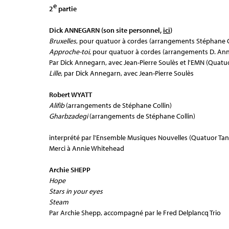
e
2
partie
Dick ANNEGARN (son site personnel,
ici
)
Bruxelles
, pour quatuor à cordes (arrangements Stéphane C
Approche-toi
, pour quatuor à cordes (arrangements D. An
Par Dick Annegarn, avec Jean-Pierre Soulès et l'EMN (Quatu
Lille
, par Dick Annegarn, avec Jean-Pierre Soulès
Robert WYATT
Alifib
(arrangements de Stéphane Collin)
Gharbzadegi
(arrangements de Stéphane Collin)
interprété par l'Ensemble Musiques Nouvelles (Quatuor Tan
Merci à Annie Whitehead
Archie SHEPP
Hope
Stars in your eyes
Steam
Par Archie Shepp, accompagné par le Fred Delplancq Trio