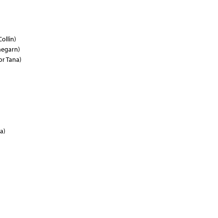
ollin)
negarn)
or Tana)
a)