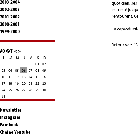
2003-2004
quotidien, ses
2002-2003
est resté jusq
2001-2002
l'entourent. C
2000-2001
En coproducti
1999-2000
Retour vers "S
AO�T
<
>
L
M
M
J
V
S
D
01
02
03
04
05
06
07
08
09
10
11
12
13
14
15
16
17
18
19
20
21
22
23
24
25
26
27
28
29
30
31
Newsletter
Instagram
Facebook
Chaîne Youtube