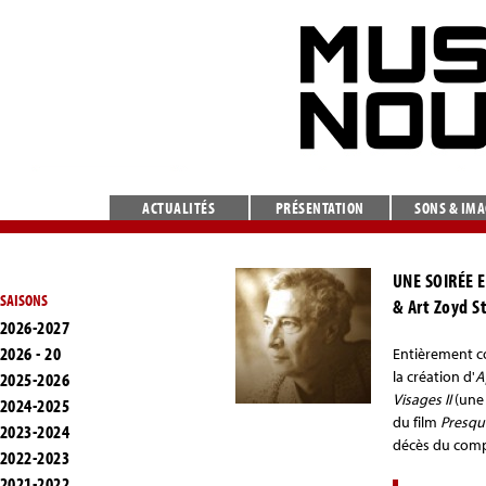
ACTUALITÉS
PRÉSENTATION
SONS & IM
UNE SOIRÉE 
SAISONS
& Art Zoyd S
2026-2027
2026 - 20
Entièrement c
la création d'
A
2025-2026
Visages II
(une 
2024-2025
du film
Presqu
2023-2024
décès du compo
2022-2023
2021-2022