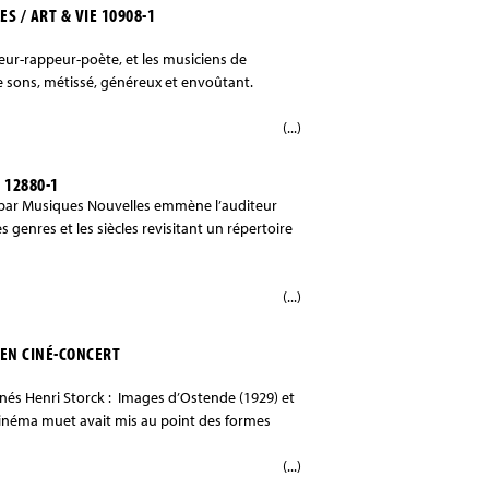
ES / ART & VIE 10908-1
teur-rappeur-poète, et les musiciens de
e sons, métissé, généreux et envoûtant.
(...)
 12880-1
é par Musiques Nouvelles emmène l’auditeur
 genres et les siècles revisitant un répertoire
(...)
 EN CINÉ-CONCERT
és Henri Storck : Images d’Ostende (1929) et
e cinéma muet avait mis au point des formes
(...)