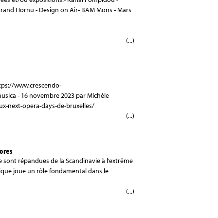
. Grand Hornu - Design on Air- BAM Mons - Mars
(...)
tps://www.crescendo-
sica - 16 novembre 2023 par Michèle
x-next-opera-days-de-bruxelles/
(...)
ores
se sont répandues de la Scandinavie à l’extrême
ique joue un rôle fondamental dans le
(...)