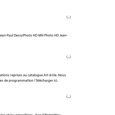
(...)
et Jean-Paul DessyPhoto HD MN Photo HD Jean-
(...)
éations reprises au catalogue Art & Vie. Nous
es de programmation ! Télécharger ici.
(...)
ées et/ou expositions.- Kanal Pompidou -