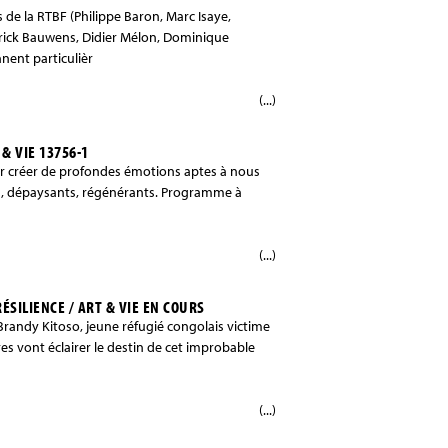
de la RTBF (Philippe Baron, Marc Isaye,
trick Bauwens, Didier Mélon, Dominique
nent particulièr
(...)
& VIE 13756-1
ur créer de profondes émotions aptes à nous
, dépaysants, régénérants. Programme à
(...)
ÉSILIENCE / ART & VIE EN COURS
Brandy Kitoso, jeune réfugié congolais victime
res vont éclairer le destin de cet improbable
(...)