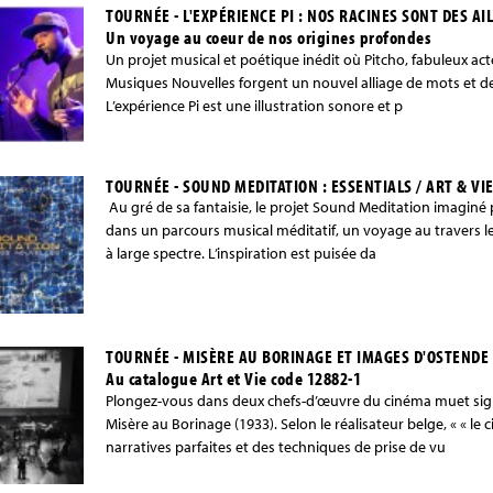
TOURNÉE - L'EXPÉRIENCE PI : NOS RACINES SONT DES AIL
Un voyage au coeur de nos origines profondes
Un projet musical et poétique inédit où Pitcho, fabuleux ac
Musiques Nouvelles forgent un nouvel alliage de mots et d
L’expérience Pi est une illustration sonore et p
TOURNÉE - SOUND MEDITATION : ESSENTIALS / ART & VIE
Au gré de sa fantaisie, le projet Sound Meditation imagin
dans un parcours musical méditatif, un voyage au travers les
à large spectre. L’inspiration est puisée da
TOURNÉE - MISÈRE AU BORINAGE ET IMAGES D'OSTENDE
Au catalogue Art et Vie code 12882-1
Plongez-vous dans deux chefs-d’œuvre du cinéma muet sign
Misère au Borinage (1933). Selon le réalisateur belge, « « l
narratives parfaites et des techniques de prise de vu