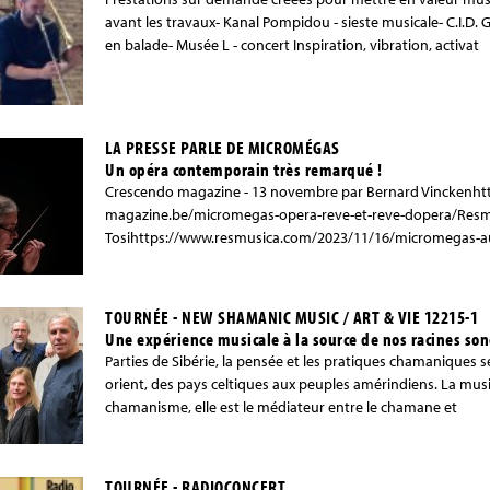
avant les travaux- Kanal Pompidou - sieste musicale- C.I.D
en balade- Musée L - concert Inspiration, vibration, activat
LA PRESSE PARLE DE MICROMÉGAS
Un opéra contemporain très remarqué !
Crescendo magazine - 13 novembre par Bernard Vinckenht
magazine.be/micromegas-opera-reve-et-reve-dopera/Resmu
Tosihttps://www.resmusica.com/2023/11/16/micromegas-au
TOURNÉE - NEW SHAMANIC MUSIC / ART & VIE 12215-1
Une expérience musicale à la source de nos racines son
Parties de Sibérie, la pensée et les pratiques chamaniques 
orient, des pays celtiques aux peuples amérindiens. La mus
chamanisme, elle est le médiateur entre le chamane et
TOURNÉE - RADIOCONCERT