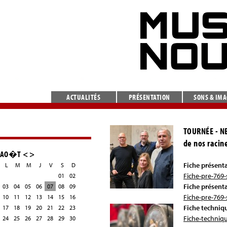
ACTUALITÉS
PRÉSENTATION
SONS & IM
TOURNÉE - N
de nos racin
AO�T
<
>
Fiche présent
L
M
M
J
V
S
D
Fiche-pre-769
01
02
Fiche présent
03
04
05
06
07
08
09
Fiche-pre-769
10
11
12
13
14
15
16
Fiche techniq
17
18
19
20
21
22
23
Fiche-techniq
24
25
26
27
28
29
30