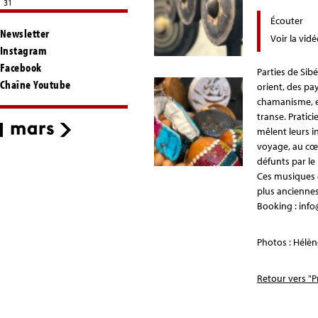
31
Écouter
Newsletter
Voir la vid
Instagram
Facebook
Parties de Sib
Chaîne Youtube
orient, des pa
chamanisme, el
transe. Pratic
mêlent leurs i
voyage, au cœu
défunts par l
Ces musiques 
plus anciennes,
Booking : inf
Photos : Hélè
Retour vers "P