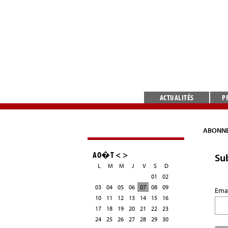
ACTUALITÉS
P
ABONNE
AO�T
<
>
Sub
L
M
M
J
V
S
D
01
02
03
04
05
06
07
08
09
Ema
10
11
12
13
14
15
16
17
18
19
20
21
22
23
24
25
26
27
28
29
30