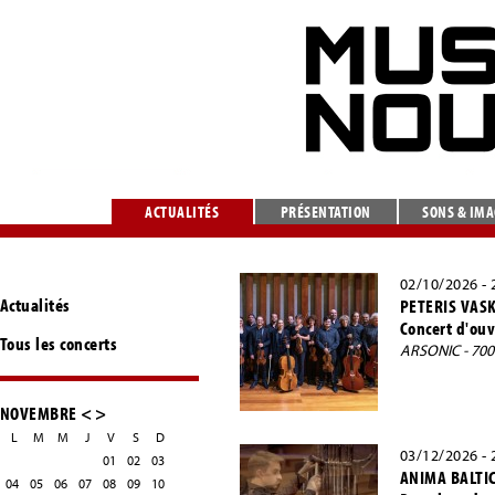
ACTUALITÉS
PRÉSENTATION
SONS & IM
02/10/2026 - 
Actualités
PETERIS VASK
Concert d'ouv
Tous les concerts
ARSONIC - 70
NOVEMBRE
<
>
L
M
M
J
V
S
D
03/12/2026 - 
01
02
03
ANIMA BALTI
04
05
06
07
08
09
10