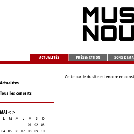
ACTUALITÉS
PRÉSENTATION
SONS & IM
Cette partie du site est encore en cons
Actualités
Tous les concerts
MAI
<
>
L
M
M
J
V
S
D
01
02
03
04
05
06
07
08
09
10