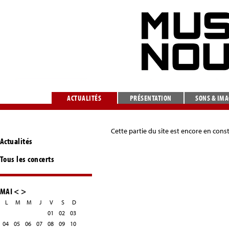
ACTUALITÉS
PRÉSENTATION
SONS & IM
Cette partie du site est encore en cons
Actualités
Tous les concerts
MAI
<
>
L
M
M
J
V
S
D
01
02
03
04
05
06
07
08
09
10