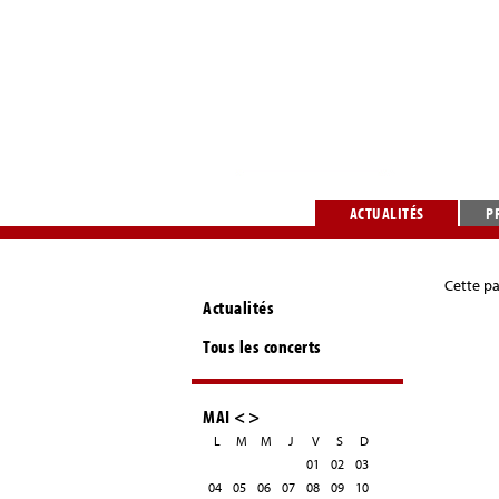
ACTUALITÉS
P
Cette pa
Actualités
Tous les concerts
MAI
<
>
L
M
M
J
V
S
D
01
02
03
04
05
06
07
08
09
10